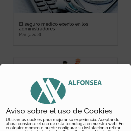
El seguro medico exento en los
administradores
Mar 5, 2026
Aviso sobre el uso de Cookies
Jubilación y empresa familiar
Mar 5, 2026
Utilizamos cookies para mejorar su experiencia. Aceptando
ahora consiente el uso de esta tecnología en nuestra web. En
cualquier momento puede configurar su instalación o retirar